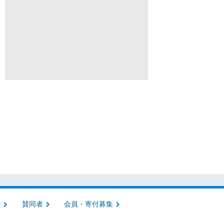
介
賛同者
会員・寄付募集