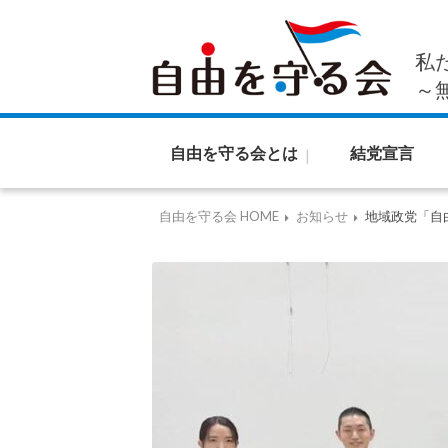
私
～
自由を守る会とは
結党宣言
自由を守る会 HOME
お知らせ
地域政党「自