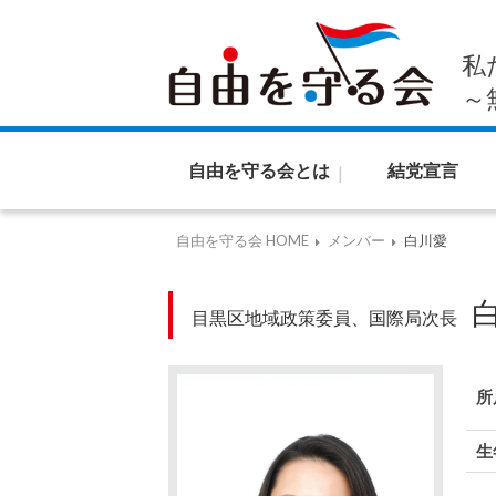
私
～
自由を守る会とは
結党宣言
自由を守る会 HOME
メンバー
白川愛
目黒区地域政策委員、国際局次長
所
生