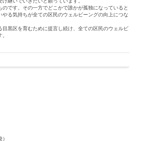
受け継いでいきたいと願っています。
ものです。その一方でどこかで誰かが孤独になっていると
いやる気持ちが全ての区民のウェルビーングの向上につな
る目黒区を育むために提言し続け、全ての区民のウェルビ
す。
校）