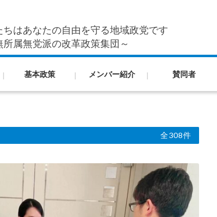
たちはあなたの自由を守る地域政党です
無所属無党派の改革政策集団～
基本政策
メンバー紹介
賛同者
全308件