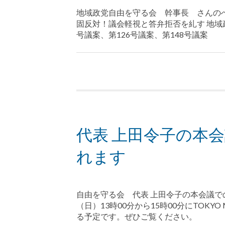
地域政党自由を守る会 幹事長 さんの
固反対！議会軽視と答弁拒否を糺す 地域
号議案、第126号議案、第148号議案
代表 上田令子の本
れます
自由を守る会 代表 上田令子の本会議での
（日）13時00分から15時00分にTOK
る予定です。ぜひご覧ください。