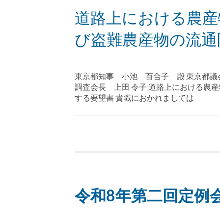
道路上における農産
び盗難農産物の流通
東京都知事 小池 百合子 殿 東京都議会
調査会長 上田 令子 道路上における農
する要望書 貴職におかれましては
令和8年第二回定例会