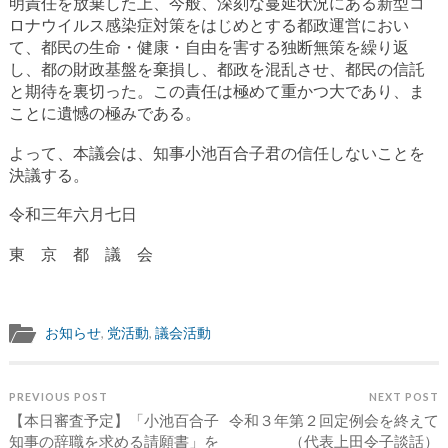
明責任を放棄した上、今般、深刻な蔓延状況にある新型コ
ロナウイルス感染症対策をはじめとする都政運営におい
て、都民の生命・健康・自由を害する独断無策を繰り返
し、都の財政基盤を棄損し、都政を混乱させ、都民の信託
と期待を裏切った。この責任は極めて重かつ大であり、ま
ことに遺憾の極みである。
よって、本議会は、知事小池百合子君の信任しないことを
決議する。
令和三年六月七日
東 京 都 議 会
お知らせ
,
党活動
,
議会活動
PREVIOUS POST
NEXT POST
【本日審査予定】「小池百合子
令和３年第２回定例会を終えて
知事の辞職を求める請願書」を
（代表上田令子談話）