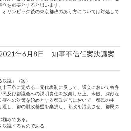
確立を必要とすると思います。
、オリンピック後の東京都政のあり方については対処して
）
2021年6月8日 知事不信任案決議案
る決議」（案）
九十三条に定める二元代表制に反して、議会において答弁
都民及び都議会への説明責任を放棄した上、今般、深刻な
染症への対策を始めとする都政運営において、都民の生
り返し、都の財政基盤を棄損し、都政を混乱させ、都民の
の極みである。
を決議するものである。