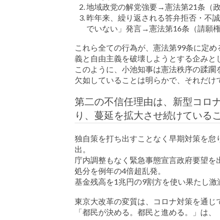
地域政党の解党強要→憲法第21条（
昨年来、繰り返される答弁拒否・不誠
でいない」発言→憲法第16条（請願
これら全ての行為が、憲法第99条に定
義と自由主義を破壊しようとする企みと
このように、小池知事は憲法秩序の蹂躙
欠如していることは明らかで、それだけ
第二の不信任理由は、新型コロ
り、蔓延を拡大させ続けている
独自策を打ち出すことなく早期対策を怠
出。
庁内調整もなく緊急事態宣言政府要望を
処分を例年の4倍超乱発。
基金残高を1兆円の9割方を使い果たし激
東京大改革の変質は、コロナ対策を通じ
「都民が決める。都民と進める。」は、