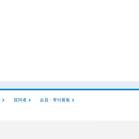
介
賛同者
会員・寄付募集