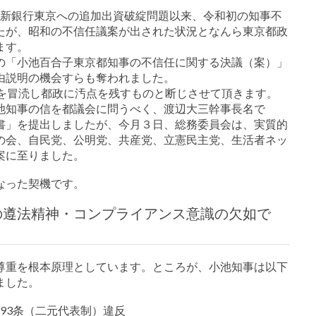
8年の新銀行東京への追加出資破綻問題以来、令和初の知事不
たが、昭和の不信任議案が出された状況となんら東京都政
ます。
の「小池百合子東京都知事の不信任に関する決議（案）」
由説明の機会すらも奪われました。
義を冒涜し都政に汚点を残すものと断じさせて頂きます。
池知事の信を都議会に問うべく、渡辺大三幹事長名で
書」を提出しましたが、今月３日、総務委員会は、実質的
の会、自民党、公明党、共産党、立憲民主党、生活者ネッ
案に至りました。
なった契機です。
の遵法精神・コンプライアンス意識の欠如で
尊重を根本原理としています。ところが、小池知事は以下
ました。
93条（二元代表制）違反