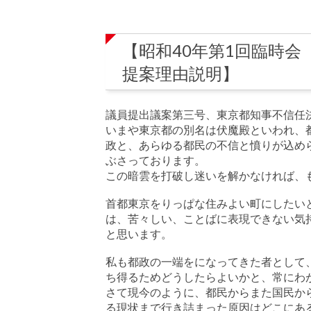
【昭和40年第1回臨時会（
提案理由説明】
議員提出議案第三号、東京都知事不信任
いまや東京都の別名は伏魔殿といわれ、
政と、あらゆる都民の不信と憤りが込め
ぶさっております。
この暗雲を打破し迷いを解かなければ、
首都東京をりっぱな住みよい町にしたい
は、苦々しい、ことばに表現できない気
と思います。
私も都政の一端をになってきた者として
ち得るためどうしたらよいかと、常にわ
さて現今のように、都民からまた国民か
る現状まで行き詰まった原因はどこにあ