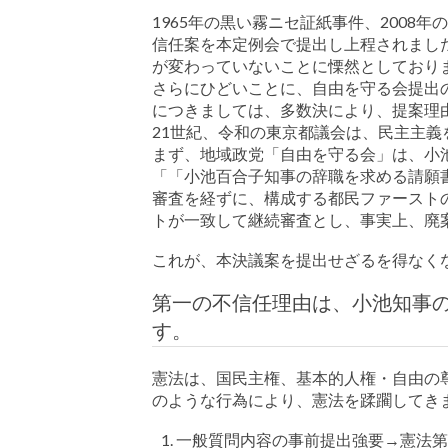
1965年の黒い霧ニセ証紙事件、200
信任案を本定例会で提出し上程されまし
が変わっていないことに慄然としており
さらにひどいことに、自由を守る会提出
につきましては、多数決により、提案理
21世紀、令和の東京都議会は、民主主
まず、地域政党「自由を守る会」は、小
「「小池百合子知事の辞職を求める請願
審査を経ずに、構成する都民ファースト
トが一致して継続審査とし、事実上、廃
これが、本決議案を提出せざるを得なく
第一の不信任理由は、小池知事
す。
憲法は、国民主権、基本的人権・自由の
のような行為により、憲法を蹂躙してき
一般質問内容の事前提出強要→憲法第