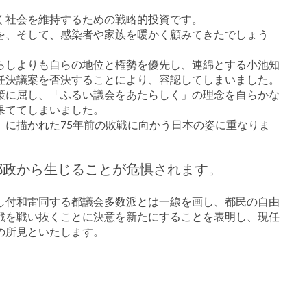
く社会を維持するための戦略的投資です。
を、そして、感染者や家族を暖かく顧みてきたでしょう
らしよりも自らの地位と権勢を優先し、連綿とする小池知
任決議案を否決することにより、容認してしまいました。
策に屈し、「ふるい議会をあたらしく」の理念を自らかな
果ててしまいました。
』に描かれた75年前の敗戦に向かう日本の姿に重なりま
都政から生じることが危惧されます。
し付和雷同する都議会多数派とは一線を画し、都民の自由
戦を戦い抜くことに決意を新たにすることを表明し、現任
の所見といたします。