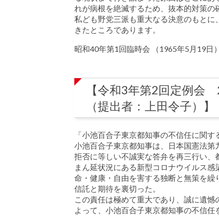
れが病根を絶滅するため、抜本的対策の
私ども野党三派も重大なる決意のもとに
きたところであります。
昭和40年第1回臨時会 （1965年5月19日
【令和3年第2回定例会 
（提出者：上田令子）】
「小池百合子東京都知事の不信任に関す
小池百合子東京都知事は、日本国憲法第
拒否に等しい不誠実な答弁を再三行い、
まん延状況にある新型コロナウイルス感
命・健康・自由を害する独断と無策を繰
信託と期待を裏切った。
この責任は極めて重大であり、誠に遺憾
よって、小池百合子東京都知事の不信任