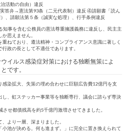
政治活動の自由）違反
実答弁→憲法第93条（二元代表制）違反 ④請願書「読ん
権）、請願法第５条（誠実な処理）、行手条例違反
める知事を含む公務員の憲法尊重擁護義務に違反し、民主主
しか思えません。
を重ねており、遵法精神・コンプライアンス意識に著しく
で行政の長として不適任であります。
ナウイルス感染症対策における独断無策によ
ことです。
り感染拡大、失策の埋め合わせに巨額広告費12億円を支
出し、虹ステッカー事業等を独断専行、議会に諮らず専決
減させ都債残高を約5千億円激増させてきました。
て、より一層、深まりました。
「小池が決める。何も進まず。」に完全に置き換えられて