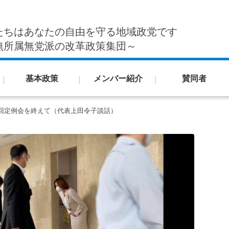
たちはあなたの自由を守る地域政党です
無所属無党派の改革政策集団～
基本政策
メンバー紹介
賛同者
回定例会を終えて（代表上田令子談話）