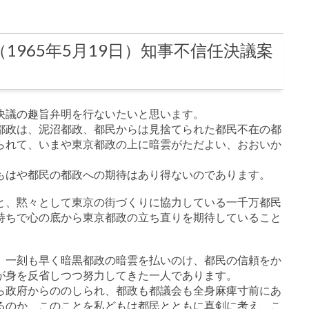
1965年5月19日）知事不信任決議案
決議の趣旨弁明を行ないたいと思います。
都政は、泥沼都政、都民からは見捨てられた都民不在の都
られて、いまや東京都政の上に暗雲がただよい、おおいか
もはや都民の都政への期待はあり得ないのであります。
と、黙々として東京の街づくりに協力している一千万都民
持ちで心の底から東京都政の立ち直りを期待していること
、一刻も早く暗黒都政の暗雲を払いのけ、都民の信頼をか
が身を反省しつつ努力してきた一人であります。
ら政府からののしられ、都政も都議会も全身麻痺寸前にあ
るのか、このことを私どもは都民とともに真剣に考え、こ