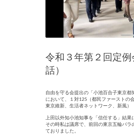
令和３年第２回定例
話）
自由を守る会提出の「小池百合子東京都
において、１対125（都民ファーストの
東京維新、生活者ネットワーク、新風）
上田以外知小池知事を「信任する」結果
その時私は議席で、前回の東京五輪パラ
ておりました。