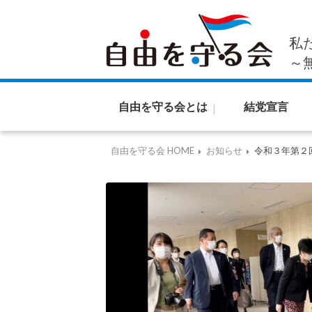
私
～
自由を守る会とは
結党宣言
自由を守る会 HOME
お知らせ
令和３年第２