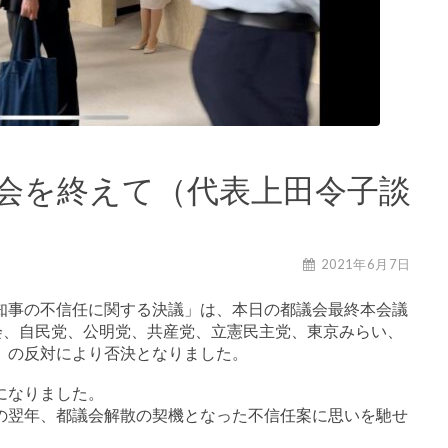
会を終えて（代表上田令子談
2021年6月7日
知事の不信任に関する決議」は、本日の都議会最終本会議
会、自民党、公明党、共産党、立憲民主党、東京みらい、
 の反対により否決となりました。
になりました。
の翌年、都議会解散の契機となった不信任案に思いを馳せ