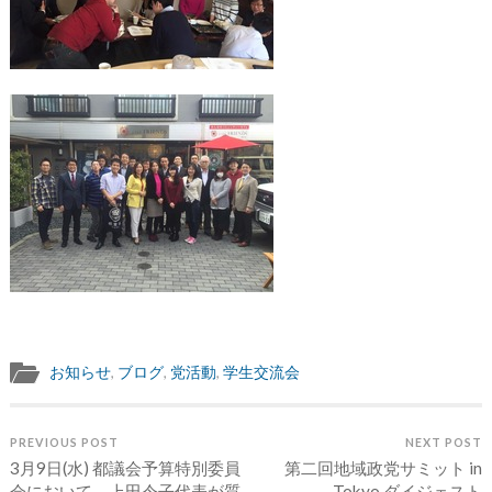
お知らせ
,
ブログ
,
党活動
,
学生交流会
PREVIOUS POST
NEXT POST
3月9日(水) 都議会予算特別委員
第二回地域政党サミット in
会において、上田令子代表が質
Tokyo ダイジェスト