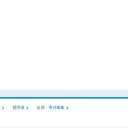
介
賛同者
会員・寄付募集