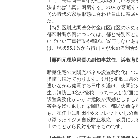
上で、長年同一世帯が住み続けている実
決まれば「真に困窮する」20人が落選す
その時代の家族形態に合わせ自由に転居
た。
【特別区財政調整交付金は区は区の求め
都区財調条例については、都と特別区と
いでいい二重行政や都民に寄与しないあ
は、現状55.1％から特別区が求める割合5
【栗岡元環境局長の副知事就任、浜教育
新築住宅の太陽光パネル設置義務化につ
指摘し続けております。1月は和歌山県
遭いながら発電する日中を避け、夜間消
生し消防士4名が怪我、うち一人は顔面に
設置義務化がいかに危険か震撼としまし
答弁を繰り返した栗岡氏が、都民の命を
も、在任中に町田小6タブレットいじめ
り添ったイジメ自殺防止根絶、教員によ
上のことから反対をするものです。