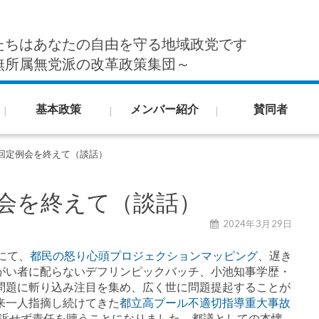
たちはあなたの自由を守る地域政党です
無所属無党派の改革政策集団～
基本政策
メンバー紹介
賛同者
回定例会を終えて（談話）
会を終えて（談話）
2024年3月29日
にて、
都民の怒り心頭プロジェクションマッピング
、遅き
がい者に配らないデフリンピックバッチ、小池知事学歴・
問題に斬り込み注目を集め、広く世に問題提起することが
来一人指摘し続けてきた
都立高プール不適切指導重大事故
訴せず責任を贖うことになりました。都議としての本懐