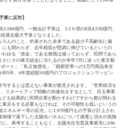
度予算に反対】
,584億円、一般会計予算は、5.1％増の8兆4,530億円、
5年連続過去最大予算となりました。
ちろんのこと、約束された未来である超少子高齢化に備
。にも関わらず、近年税収が堅調に伸びているというの
いわゆる「借金」である都債は減っておらず、民間であら
まさにその株主総会に当たるのが本年7月に迫った東京都
サポート」「私立無償化」「困窮世帯への1万円商品券支
和5年、6年度総額50億円のプロジェクションマッピン
。
寄与するとは思えない事業が散見されます。「世界経済を
し、スタートアップ戦略の加速化をするとして、目玉事業
業（24億円）なども結果的に民間企業が動かすわけですから都が関わる
に東京をする必要もなければ、その可能性も低いというの
能エネルギー等の拡充」に1,970億円もの予算が計上され
屋倒壊で落下した太陽光パネルについて感電と消火の危険
に、再考することもなく、太陽光住宅普及事業等に696