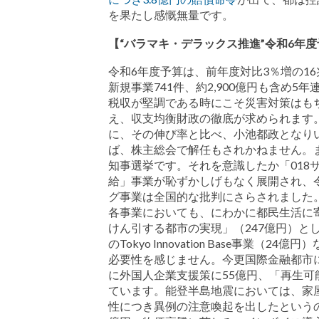
を果たし感慨無量です。
【“バラマキ・デラックス推進”令和6年
令和6年度予算は、前年度対比3％増の16兆5
新規事業741件、約2,900億円も含め
税収が堅調である時にこそ災害対策はも
え、収支均衡財政の徹底が求められます
に、その伸び率と比べ、小池都政となり
ば、株主総会で解任もされかねません。
知事選挙です。それを意識したか「018
給」事業が恥ずかしげもなく展開され、令
グ事業は全国的な批判にさらされました
各事業においても、にわかに都民生活に
けん引する都市の実現」（247億円）と
のTokyo Innovation Base事
必要性を感じません。今更国際金融都市
に外国人企業支援策に55億円、「再生可
ています。能登半島地震においては、家
性につき異例の注意喚起を出したというの