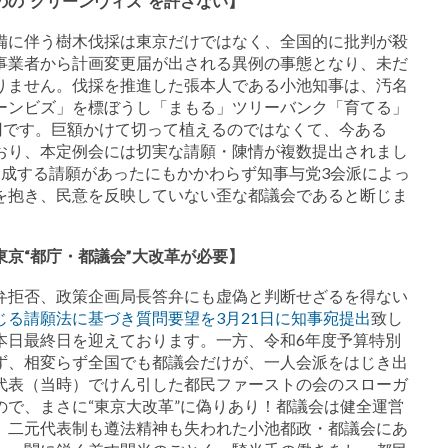
の“グリーンヴィズ”を許さない】
備に伴う樹木伐採は東京だけではなく、全国的に批判が殺
事業者から計画変更届が出される異例の事態となり、未だ
りません。伐採を推進した張本人である小池知事は、汚名
ーンビズ」を標ぼうし「まもる」ツリーバンク「育てる」
円です。巨額かけて切って植えるのではなくて、今ある
おり、本定例会には切実な請願・陳情が複数提出されまし
賛成する請願があったにもかかわらず知事与党3会派によっ
を抱き、民意を反映していない歪な都議会であると断じま
京“都庁・都議会”大改革が必要】
弁拒否、政策企画局長答弁にも虚偽と判断せざるを得ない
じる請願法に基づき質問要望を3月21日に知事宛提出
致し
本日最終日を迎えております。一方、令和6年度予算特別
ず、相変らず全国でも都議会だけが、一人会派をはじき出
代表（当時）でけん引した都民ファーストの会のスローガ
で、まさに“東京大改革”に偽りあり！都議会は健全運営
。二元代表制も遵法精神も失われた小池都政・都議会にあ