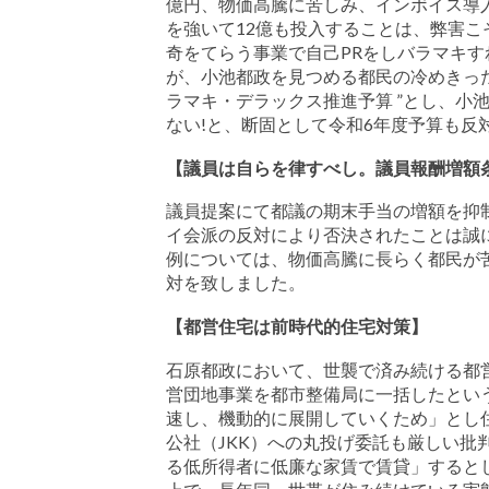
億円、物価高騰に苦しみ、インボイス導
を強いて12億も投入することは、弊害
奇をてらう事業で自己PRをしバラマキ
が、小池都政を見つめる都民の冷めきっ
ラマキ・デラックス推進予算 ”とし、小
ない!と、断固として令和6年度予算も反
【議員は自らを律すべし。議員報酬増額
議員提案にて都議の期末手当の増額を抑
イ会派の反対により否決されたことは誠
例については、物価高騰に長らく都民が
対を致しました。
【都営住宅は前時代的住宅対策】
石原都政において、世襲で済み続ける都
営団地事業を都市整備局に一括したという
速し、機動的に展開していくため」とし
公社（JKK）への丸投げ委託も厳しい批
る低所得者に低廉な家賃で賃貸」すると