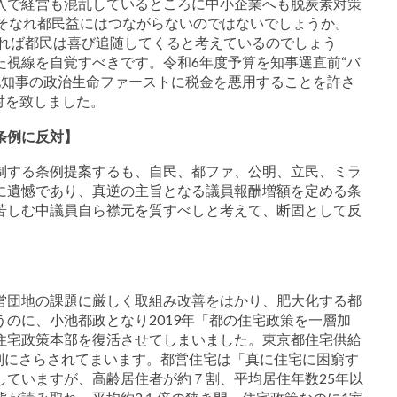
入で経営も混乱しているところに中小企業へも脱炭素対策
こそなれ都民益にはつながらないのではないでしょうか。
すれば都民は喜び追随してくると考えているのでしょう
た視線を自覚すべきです。令和6年度予算を知事選直前“バ
池知事の政治生命ファーストに税金を悪用することを許さ
対を致しました。
条例に反対】
制する条例提案するも、自民、都ファ、公明、立民、ミラ
に遺憾であり、真逆の主旨となる議員報酬増額を定める条
苦しむ中議員自ら襟元を質すべしと考えて、断固として反
営団地の課題に厳しく取組み改善をはかり、肥大化する都
のに、小池都政となり2019年「都の住宅政策を一層加
住宅政策本部を復活させてしまいました。東京都住宅供給
判にさらされてまいます。都営住宅は「真に住宅に困窮す
していますが、高齢居住者が約７割、平均居住年数25年以