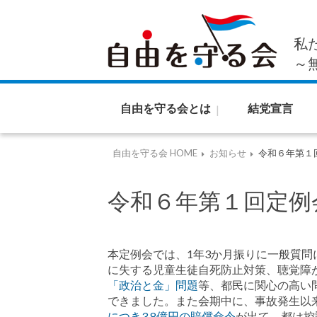
私
～
自由を守る会とは
結党宣言
自由を守る会 HOME
お知らせ
令和６年第１
令和６年第１回定例
本定例会では、1年3か月振りに一般質問
に失する児童生徒自死防止対策、聴覚障
「政治と金」問題
等、都民に関心の高い
できました。また会期中に、事故発生以
につき3.8億円の賠償命令
が出て、都は控