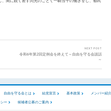
し、闇に鋭く差す閃光のごとく一騎当千の働きをし、都民
。
NEXT POST
令和6年第2回定例会を終えて～自由を守る会談話
～
自由を守る会とは
結党宣言
基本政策
メンバー紹
リシー
候補者公募のご案内