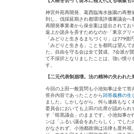
【大樹を切って苗木に植え代える噴飯もの
神宮外苑再開発、葛西臨海水族園の再整
到し、伐採延期され都環境評価審議会へ
再開発事業者から保全案は提出されてお
返上か詭弁を弄すためなのか「東京グリ
「みどりと生きるまちづくり」は779億
「みどりと生きる」ことを都民は望んで
た。自由を守る会は全て賛成、7会派が
て不採択となりましたことは、強い憤り
す。
【二元代表制崩壊。法の精神の失われた東
今回の上田一般質問も小池知事は全て答
答弁内容であったことから
回答義務の生
ました。しかしながら、何ら連絡もなく
委員会においても上田の出席が認められ
す「暗黒議会」のままです。小池知事が
ンは「ふるい議会をあたらしく」でしたの
がなされず、小池都政側は法律も度外視