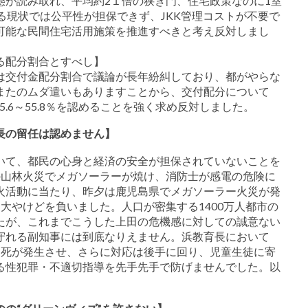
態が読み取れ、平均約2１倍の狭き門、住宅政策なのに1室
る現状では公平性が担保できず、JKK管理コストが不要で
可能な民間住宅活用施策を推進すべきと考え反対しまし
る配分割合とすべし】
は交付金配分割合で議論が長年紛糾しており、都がやらな
またのムダ遣いもありますことから、交付配分について
5.6～55.8％を認めることを強く求め反対しました。
長の留任は認めません】
いて、都民の心身と経済の安全が担保されていないことを
の山林火災でメガソーラーが焼け、消防士が感電の危険に
火活動に当たり、昨夕は鹿児島県でメガソーラー火災が発
大やけどを負いました。人口が密集する1400万人都市の
たが、これまでこうした上田の危機感に対しての誠意ない
守れる副知事には到底なりえません。浜教育長において
自死が発生させ、さらに対応は後手に回り、児童生徒に寄
る性犯罪・不適切指導を先手先手で防げませんでした。以