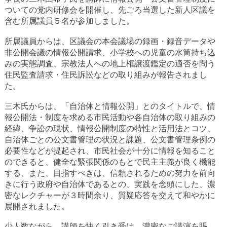
ついての党内研修会を開催し、先ごろ当選した新人区議を
含む所属議員５名が参加しました。
所属議員からは、区議会の本会議場の録画・録音データや
非公開会議の情報公開請求、小学校への児童の水筒持ち込
みの実態調査、宗教法人への地上権譲渡鑑定の適否を問う
住民監査請求・住民訴訟などの取り組みが報告されまし
た。
三木氏からは、「自治体と情報公開」とのタイトルで、情
報公開法・制度を求める市民活動や各自治体の取り組みの
経緯、争訟の現状、情報公開制度の特性と活用法とコツ、
自治体ごとの公文書管理の状況と課題、公文書管理条例の
必要性などが提起され、市民社会が十分に情報を知ること
のできると、健全な緊張関係のもとで民主主義が良く機能
する、また、目指すべきは、信頼されるための努力を前向
きに行う政府や自治体であるとの、実践を念頭にした、濃
密なレクチャーが３時間余り、質疑応答を交えて和やかに
展開されました。
少人数ながら、講師を快く引き受け、濃密なご講演を賜