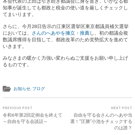
本会代表の上田は引き続き都議会に身を置き、いかなる都
知事が誕生しても都政と税金の使い道を厳しくチェックし
てまいります。
さらに、今月28日告示の江東区選挙区東京都議員補欠選挙
においては、
さんのへあやを擁立・推薦
し、初の都議会複
数議席獲得を目指して、都政改革のため党勢拡大を進めて
いきます。
みなさまの暖かく力強い変わらぬご支援をお願い申し上げ
るものです。
お知らせ
,
ブログ
PREVIOUS POST
NEXT POST
令和6年第2回定例会を終えて
自由を守る会さんのへあや当
～自由を守る会談話～
選！“圧勝”小池をチェックする
のは誰？