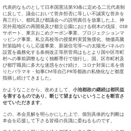
代表的なものとして日本国憲法第93条に定める二元代表制
に反して、議会において答弁拒否に等しい不誠実な答弁を
再三行い、都民及び都議会への説明責任を放棄した上、神
宮外苑地区の再開発及び都立公園における樹木の伐採、018
サポート、東京おこめクーポン事業、プロジェクションマ
ッピング事業、私立高校等の授業料実質無償化、物価高騰
対策臨時くらし応援事業、新築住宅等への太陽光パネルの
設置を義務化する条例改正等所管局はもとより国や区市町
村への事前調整もなく独断専行で強行し、国、区市町村及
び都庁職員に多大な迷惑をかけ続け、コロナ対策に名を借
りたバラマキ・知事CM等自己PR等都政の私物化など都度
指摘し続けてきました。
かようなことから、改めまして、
小池都政の継続は都民益
を害するものであり、断じて望まないということを断言さ
せていただきます
。
この、本会見解を明らかにした上で、個別具体的な判断は
本会を応援して下さる皆様の良識に委ねるものです。