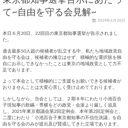
て~自由を守る会見解~
2024年6月26日
本日６月20日、22回目の東京都知事選挙が告示されまし
た。
過去最多50人超の候補者が乱立する中、私たち地域政党自
由を守る会は、候補者の擁立はせず、積極的な選択肢を独
自にお示しできなかったことは東京の地域政党として力不
足であります。
よって本会として積極的にご支援をお願いできる候補者が
おりませんことは大変心苦しく受け止めてております。
しかしながら、当会としては、２期８年にわたり小池百合
子現知事の欺瞞・専横をどの政党・会派より厳しく追及
し、2021年東京都議会第2回定例会、本年第2回定例会と、
二度にわたり「小池百合子東京都知事の不信任決議」を自
由を守る会のみが提出及び賛成してきた立場であります。