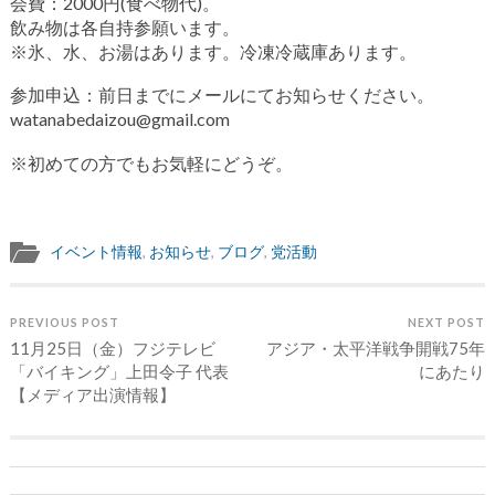
会費：2000円(食べ物代)。
飲み物は各自持参願います。
※氷、水、お湯はあります。冷凍冷蔵庫あります。
参加申込：前日までにメールにてお知らせください。
watanabedaizou@gmail.com
※初めての方でもお気軽にどうぞ。
イベント情報
,
お知らせ
,
ブログ
,
党活動
PREVIOUS POST
NEXT POST
11月25日（金）フジテレビ
アジア・太平洋戦争開戦75年
「バイキング」上田令子 代表
にあたり
【メディア出演情報】