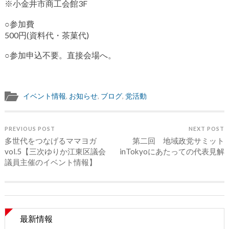
※小金井市商工会館3F
○参加費
500円(資料代・茶菓代)
○参加申込不要。直接会場へ。
イベント情報
,
お知らせ
,
ブログ
,
党活動
PREVIOUS POST
NEXT POST
多世代をつなげるママヨガ
第二回 地域政党サミット
vol.5【三次ゆりか江東区議会
inTokyoにあたっての代表見解
議員主催のイベント情報】
最新情報