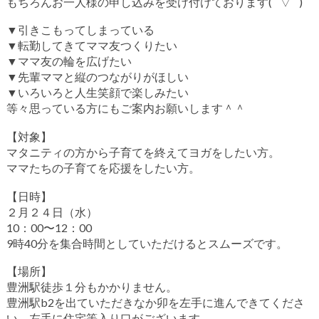
もちろんお一人様の申し込みを受け付けております( ´ ▽ ` )
▼引きこもってしまっている
▼転勤してきてママ友つくりたい
▼ママ友の輪を広げたい
▼先輩ママと縦のつながりがほしい
▼いろいろと人生笑顔で楽しみたい
等々思っている方にもご案内お願いします＾＾
【対象】
マタニティの方から子育てを終えてヨガをしたい方。
ママたちの子育てを応援をしたい方。
【日時】
２月２４日（水）
10：00〜12：00
9時40分を集合時間としていただけるとスムーズです。
【場所】
豊洲駅徒歩１分もかかりません。
豊洲駅b2を出ていただきなか卯を左手に進んできてくださ
い。左手に住宅等入り口がございます。