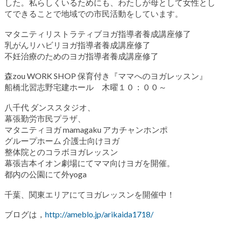
した。私らしくいるためにも、わたしが母として女性とし
てできることで地域での市民活動をしています。
マタニティリストラティブヨガ指導者養成講座修了
乳がんリハビリヨガ指導者養成講座修了
不妊治療のためのヨガ指導者養成講座修了
森zou WORK SHOP 保育付き『ママへのヨガレッスン』
船橋北習志野宅建ホール 木曜１０：００～
八千代 ダンススタジオ、
幕張勤労市民プラザ、
マタニティヨガ mamagaku アカチャンホンポ
グループホーム 介護士向けヨガ
整体院とのコラボヨガレッスン
幕張吉本イオン劇場にてママ向けヨガを開催。
都内の公園にて外yoga
千葉、関東エリアにてヨガレッスンを開催中！
ブログは，
http://ameblo.jp/arikaida1718/