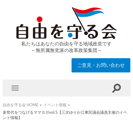
私たちはあなたの自由を守る地域政党です
～無所属無党派の改革政策集団～
ご意見・お問い合わせ
自由を守る会 HOME
イベント情報
多世代をつなげるママヨガvol.5【三次ゆりか江東区議会議員主催のイベ
ント情報】