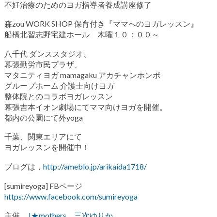
不妊治療のためのヨガ指導者養成講座修了
森zou WORK SHOP 保育付き『ママへのヨガレッスン』
船橋北習志野宅建ホール 木曜１０：００～
八千代 ダンススタジオ、
幕張勤労市民プラザ、
マタニティヨガ mamagaku アカチャンホンポ
グループホーム 介護士向けヨガ
整体院とのコラボヨガレッスン
幕張吉本イオン劇場にてママ向けヨガを開催。
都内の公園にて外yoga
千葉、関東エリアにて
ヨガレッスンを開催中！
ブログは，
http://ameblo.jp/arikaida1718/
[sumireyoga] FBページ
https://www.facebook.com/sumireyoga
主催
J★mothers
三次ゆりか