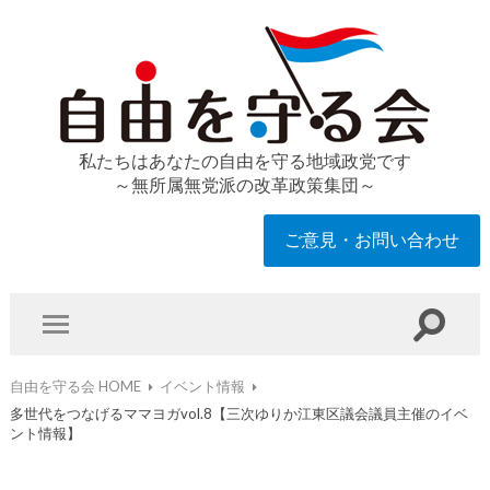
私たちはあなたの自由を守る地域政党です
～無所属無党派の改革政策集団～
ご意見・お問い合わせ
自由を守る会 HOME
イベント情報
多世代をつなげるママヨガvol.8【三次ゆりか江東区議会議員主催のイベ
ント情報】