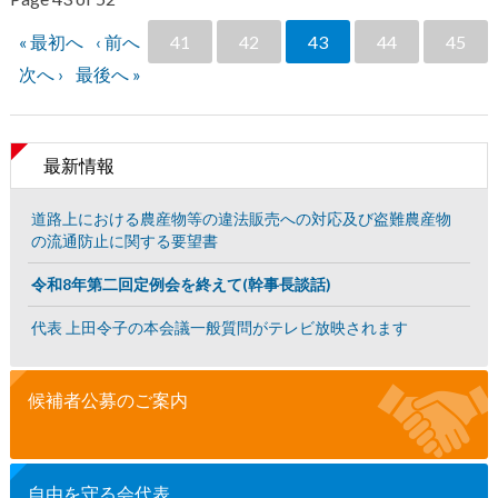
« 最初へ
‹ 前へ
41
42
43
44
45
次へ ›
最後へ »
最新情報
道路上における農産物等の違法販売への対応及び盗難農産物
の流通防止に関する要望書
令和8年第二回定例会を終えて(幹事長談話)
代表 上田令子の本会議一般質問がテレビ放映されます
候補者公募のご案内
自由を守る会代表