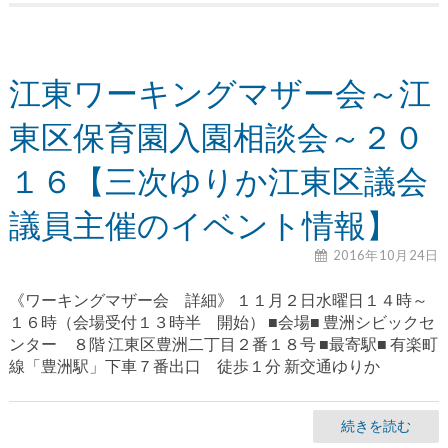
江東ワーキングマザー会～江
東区保育園入園相談会～２０
１６【三次ゆりか江東区議会
議員主催のイベント情報】
2016年10月24日
《ワーキングマザー会 詳細》 １１月２日水曜日１４時～
１６時（会場受付１３時半 開始） ■会場■ 豊洲シビックセ
ンター ８階 江東区豊洲二丁目２番１８号 ■最寄駅■ 有楽町
線「豊洲駅」下車７番出口 徒歩１分 新交通ゆりか
続きを読む