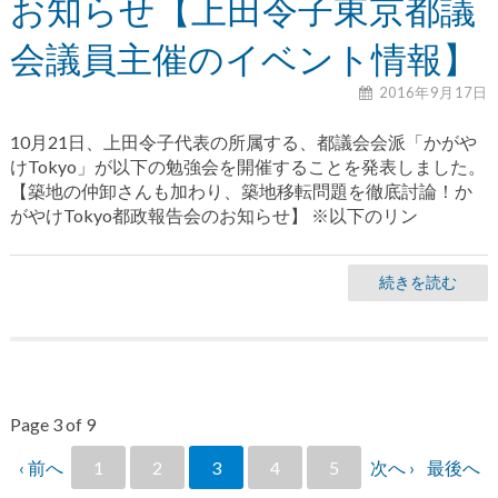
お知らせ【上田令子東京都議
会議員主催のイベント情報】
2016年9月17日
10月21日、上田令子代表の所属する、都議会会派「かがや
けTokyo」が以下の勉強会を開催することを発表しました。
【築地の仲卸さんも加わり、築地移転問題を徹底討論！か
がやけTokyo都政報告会のお知らせ】 ※以下のリン
続きを読む
Page 3 of 9
‹ 前へ
1
2
3
4
5
次へ ›
最後へ