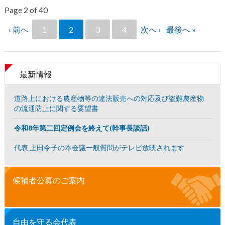
Page 2 of 40
‹ 前へ
1
2
3
4
次へ ›
最後へ »
最新情報
道路上における農産物等の違法販売への対応及び盗難農産物
の流通防止に関する要望書
令和8年第二回定例会を終えて(幹事長談話)
代表 上田令子の本会議一般質問がテレビ放映されます
候補者公募のご案内
自由を守る会代表