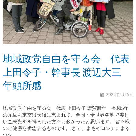
地域政党自由を守る会 代表
上田令子・幹事長 渡辺大三
年頭所感
2023年1月5日
地域政党自由を守る会 代表 上田令子 謹賀新年 令和5年
の元旦も東京は天候に恵まれて、全国・全世界各地で美し
いご来光をを拝まれた方々も多かったと思います。 皆々様
のご健勝を祈念するものです。 さて、よもやロシアによる
ウク