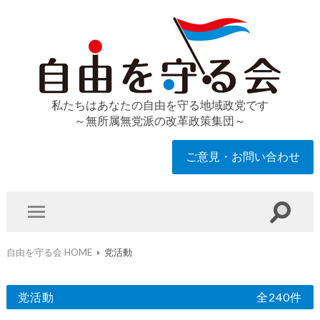
私たちはあなたの自由を守る地域政党です
～無所属無党派の改革政策集団～
ご意見・お問い合わせ
自由を守る会 HOME
党活動
党活動
全240件