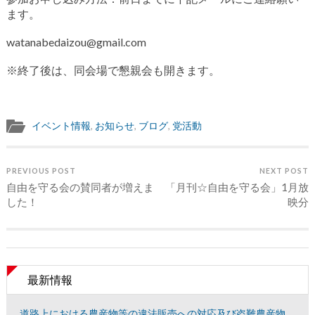
ます。
watanabedaizou@gmail.com
※終了後は、同会場で懇親会も開きます。
イベント情報
,
お知らせ
,
ブログ
,
党活動
PREVIOUS POST
NEXT POST
自由を守る会の賛同者が増えま
「月刊☆自由を守る会」1月放
した！
映分
最新情報
道路上における農産物等の違法販売への対応及び盗難農産物