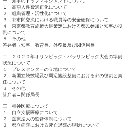
一 知事のトップマネジメントについて
１ 高額人件費適正化について
２ 組織管理・活性化について
３ 都市間交流における職員等の安全確保について
４ 東京都教育施策大綱策定における都民参加と知事の役
割について
５ その他
答弁者→知事、教育長、外務長及び関係局長
二 ２０２０年オリンピック・パラリンピック大会の準備
状況について
１ プレスセンターの立地について
２ 新国立競技場及び周辺施設整備における都の役割と責
任について
３ その他
答弁者→関係局長
三 精神医療について
１ 自立支援医療について
２ 医療法人の監督体制について
３ 都立病院における死亡退院の現状について