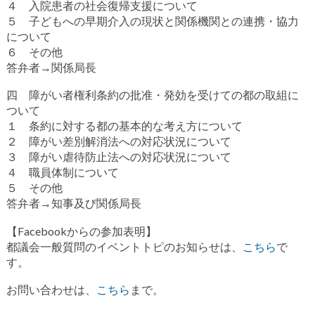
４ 入院患者の社会復帰支援について
５ 子どもへの早期介入の現状と関係機関との連携・協力
について
６ その他
答弁者→関係局長
四 障がい者権利条約の批准・発効を受けての都の取組に
ついて
１ 条約に対する都の基本的な考え方について
２ 障がい差別解消法への対応状況について
３ 障がい虐待防止法への対応状況について
４ 職員体制について
５ その他
答弁者→知事及び関係局長
【Facebookからの参加表明】
都議会一般質問のイベントトピのお知らせは、
こちら
で
す。
お問い合わせは、
こちら
まで。