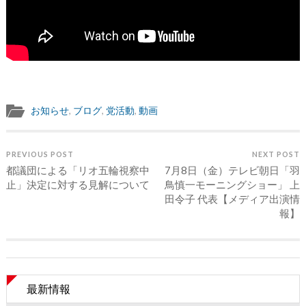
お知らせ
,
ブログ
,
党活動
,
動画
PREVIOUS POST
NEXT POST
都議団による「リオ五輪視察中
7月8日（金）テレビ朝日「羽
止」決定に対する見解について
鳥慎一モーニングショー」 上
田令子 代表【メディア出演情
報】
最新情報